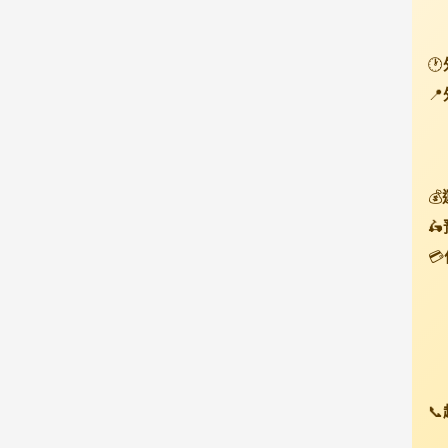
🕐
📍
💰
🛵
💳
📞