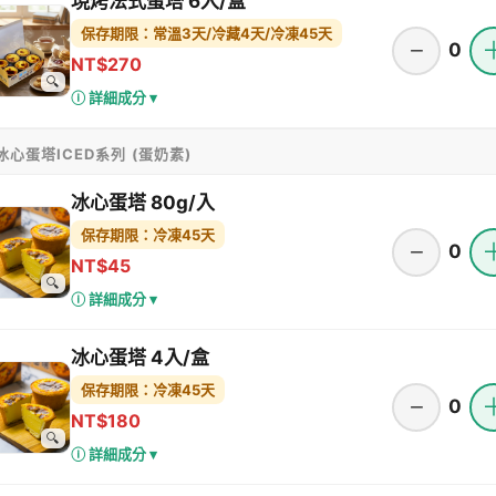
現烤法式蛋塔 6入/盒
保存期限：常溫3天/冷藏4天/冷凍45天
−
0
NT$270
🔍
ⓘ 詳細成分 ▾
️ 冰心蛋塔ICED系列 (蛋奶素)
冰心蛋塔 80g/入
保存期限：冷凍45天
−
0
NT$45
🔍
ⓘ 詳細成分 ▾
冰心蛋塔 4入/盒
保存期限：冷凍45天
−
0
NT$180
🔍
ⓘ 詳細成分 ▾