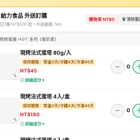
 給力食品 外送訂購
🗑️ 清除
購物車 NT$0
訂購 NT$500 起・外送範圍 7km
 現烤蛋撻 HOT 系列 (蛋奶素)
現烤法式蛋塔 80g/入
保存期限：常溫3天/冷藏4天/冷凍45天
−
0
NT$45
🔍
ⓘ 詳細成分 ▾
現烤法式蛋塔 4入/盒
保存期限：常溫3天/冷藏4天/冷凍45天
−
0
NT$180
🔍
ⓘ 詳細成分 ▾