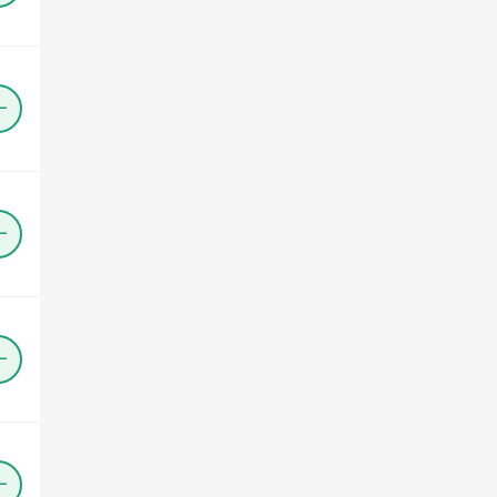
＋
＋
＋
＋