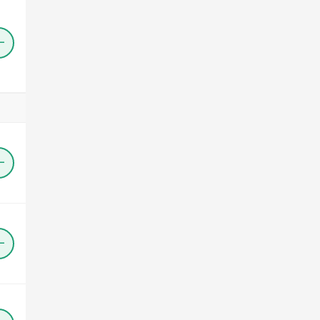
＋
＋
＋