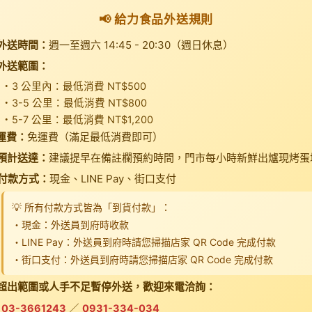
📢 給力食品外送規則
外送時間：
週一至週六 14:45 - 20:30（週日休息）
外送範圍：
・3 公里內：最低消費 NT$500
・3-5 公里：最低消費 NT$800
・5-7 公里：最低消費 NT$1,200
運費：
免運費（滿足最低消費即可）
預計送達：
建議提早在備註欄預約時間，門市每小時新鮮出爐現烤蛋
付款方式：
現金、LINE Pay、街口支付
💡 所有付款方式皆為「到貨付款」：
・現金：外送員到府時收款
・LINE Pay：外送員到府時請您掃描店家 QR Code 完成付款
・街口支付：外送員到府時請您掃描店家 QR Code 完成付款
超出範圍或人手不足暫停外送，歡迎來電洽詢：
03-3661243
／
0931-334-034