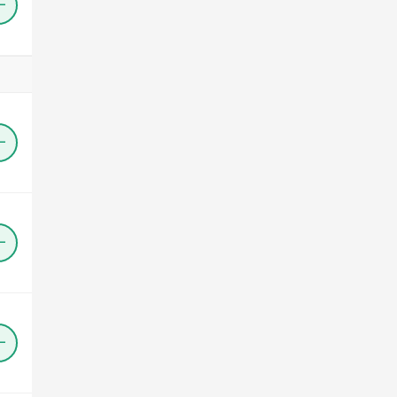
＋
＋
＋
＋