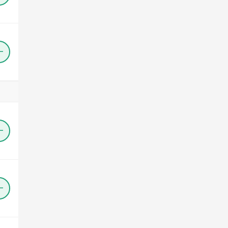
＋
＋
＋