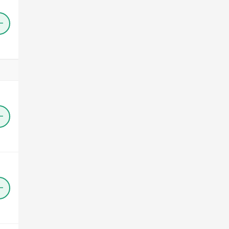
＋
＋
＋