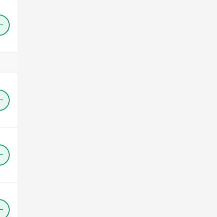
＋
＋
＋
＋